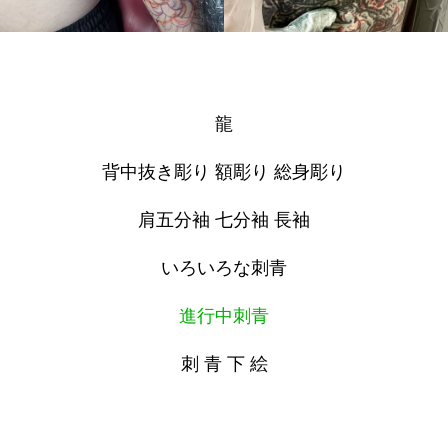
龍
背中抜き彫り 額彫り 総身彫り
肩五分袖 七分袖 長袖
いろいろな刺青
進行中刺青
刺 青 下 絵