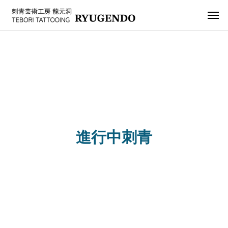
背
肩
龍
中
五
抜
分
き
袖
彫
七
い
進
刺
り
分
ろ
進行中刺青
行
青
額
袖
い
中
下
彫
長
ろ
刺
絵
り
袖
な
青
総
刺
身
青
彫
り